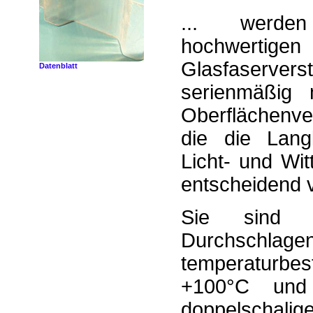
... werden
hochwertigen 
Glasfaserver
Datenblatt
serienmäßig 
Oberflächenv
die die Lang
Licht- und Wit
entscheidend 
Sie sind h
Durchsc
temperaturbes
+100°C und
doppelscha