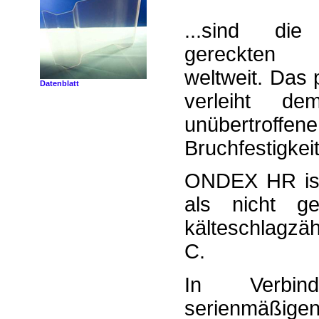
...sind die
gereckten P
weltweit. Das 
Datenblatt
verleiht de
unübertrof
Bruchfestigkeit
ONDEX HR ist
als nicht g
kälteschlagzä
C.
In Verbi
serienmäßige