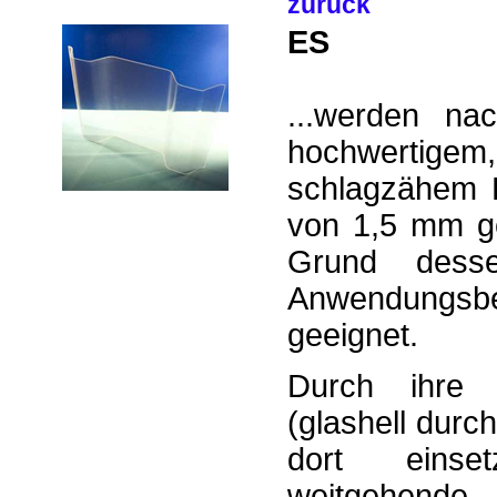
zurück
ES
...werden n
hochwert
schlagzähem 
von 1,5 mm ge
Grund dessen
Anwendungs
geeignet.
Durch ihre 
(glashell durch
dort einse
weitgehen