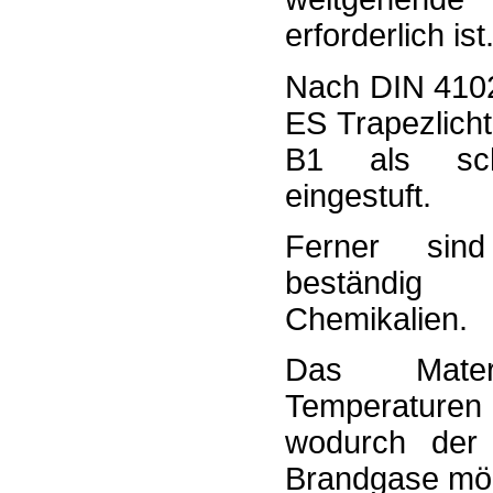
erforderlich ist
Nach DIN 410
ES Trapezlicht
B1 als sch
eingestuft.
Ferner sin
beständi
Chemikalien.
Das Mater
Temperaturen
wodurch der
Brandgase mög