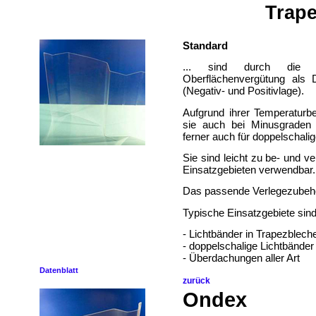
Trape
Standard
... sind durch die ser
Oberflächenvergütung als 
(Negativ- und Positivlage).
Aufgrund ihrer Temperaturb
sie auch bei Minusgraden 
ferner auch für doppelschali
Sie sind leicht zu be- und ve
Einsatzgebieten verwendbar.
Das passende Verlegezubehör
Typische Einsatzgebiete sin
- Lichtbänder in Trapezblech
- doppelschalige Lichtbänder
- Überdachungen aller Art
Datenblatt
zurück
Ondex